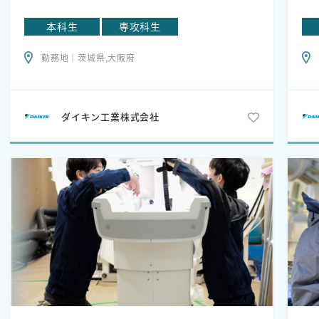
ビ
者
【特色】
【
本科生
専攻科生
ス
• メンバーが製造のプロセスづくりに深く関わる
ろ
て
勤務地｜茨城県,大阪府
• 培った技能を海外拠点での設備立ち上げ・稼働に活
で
ッ
かす
し
つ
• ダイキン情報大学や他社と改善事例の交流会をする
一
ます
など、
い
ダイキン工業株式会社
こ
学びの場が多くて多様なキャリア形成を目指すこと
個
業
が可能
の
員
化
ぜ
【部長からのメッセージ】
海
社
ダイキンは一人ひとりの意見を大切にする会社
す
で、互いの意見を尊重する風土があります。挑戦する
【
人を支援する雰囲気を業務の至るところで感じるこ
ダ
とができます。
の
「空調事業」「化学事業」「特機事業」「油機事
て
業」を中心に多種多様な商品を生産・販売している
で
我々は、環境負荷の低減を重要な使命と位置づけて
案
います。例えば、私の担当する冷媒の回収再生は、
用