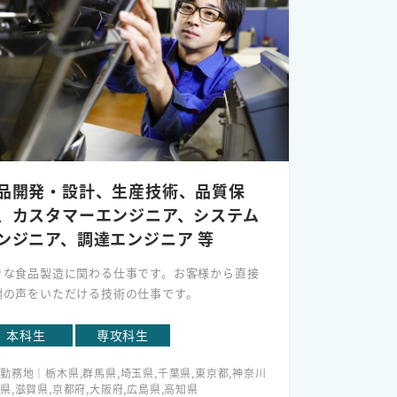
力・スキルが向上すること
品開発・設計、生産技術、品質保
、カスタマーエンジニア、システム
ンジニア、調達エンジニア 等
々な食品製造に関わる仕事です。お客様から直接
謝の声をいただける技術の仕事です。
本科生
専攻科生
勤務地｜栃木県,群馬県,埼玉県,千葉県,東京都,神奈川
県,滋賀県,京都府,大阪府,広島県,高知県