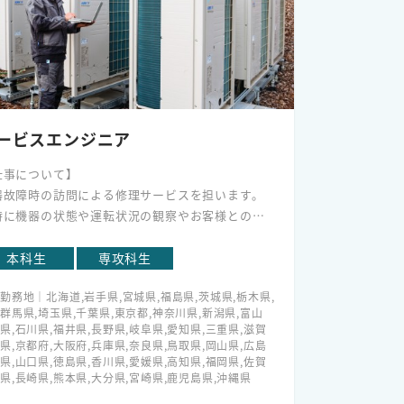
ービスエンジニア
仕事について】
器故障時の訪問による修理サービスを担います。
時に機器の状態や運転状況の観察やお客様との会
から予測される経年劣化による故障を防ぐ保全サ
ビスや、
本科生
専攻科生
エネにつながるビル管理システムなど、お客様に
勤務地｜北海道,岩手県,宮城県,福島県,茨城県,栃木県,
ってメリットのあるソリューションの提供を担っ
群馬県,埼玉県,千葉県,東京都,神奈川県,新潟県,富山
います。
県,石川県,福井県,長野県,岐阜県,愛知県,三重県,滋賀
障対応だけに終わらない、より高度な顧客満足を
県,京都府,大阪府,兵庫県,奈良県,鳥取県,岡山県,広島
現します。
県,山口県,徳島県,香川県,愛媛県,高知県,福岡県,佐賀
県,長崎県,熊本県,大分県,宮崎県,鹿児島県,沖縄県
特色】