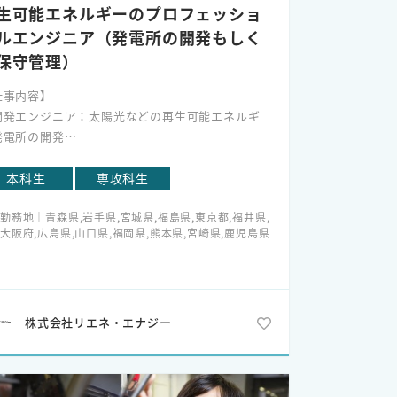
視しているので、失敗を恐れずどんどん挑戦でき
生可能エネルギーのプロフェッショ
会社だと思います。
ルエンジニア（発電所の開発もしく
は現在、誰もが簡単に楽に働きやすい職場を目
保守管理）
して、製造の標準化、自動化、デジタル化による
務効率化を進めています。若手社員が持つデジタ
仕事内容】
知識・技術力と熟練社員の技能力を融合させ、
開発エンジニア：太陽光などの再生可能エネルギ
々改善を繰り返しています。
発電所の開発
奇心と成長意欲のある方にとって、ダイキンは
O＆Mエンジニア：太陽光などの再生可能エネルギ
高の職場です！是非一緒に「モノづくり×人づく
発電所の管理・点検
本科生
専攻科生
」の両輪で世界に飛躍するダイキンを作り上げて
土木建設エンジニア：太陽光などの再生可能エネ
きましょう。
勤務地｜青森県,岩手県,宮城県,福島県,東京都,福井県,
ギー発電所の開発
大阪府,広島県,山口県,福岡県,熊本県,宮崎県,鹿児島県
やりがい】
再生可能エネルギーを取り扱うことにより地球温
化など環境問題を解決できること
電気という皆さんが利用するエネルギーを供給
株式会社リエネ・エナジー
、人々の生活を支えながら地域貢献が出来ること
RJアカデミーという当社内の学校や、130名以上の
輩電気主任技術者から指導を受けられ、自分の技