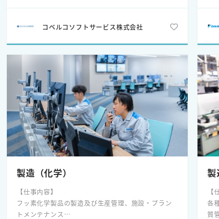
⚫
保
コベルコソフトサービス株式会社
⚫
る
⚫
事
【
サ
や
様
部
部
知
グ
製造（化学）
製
人は
各
【仕事内容】
【
コ
フッ素化学製品の製造及び生産管理、施設・プラン
各
技
トメンテナンス
質