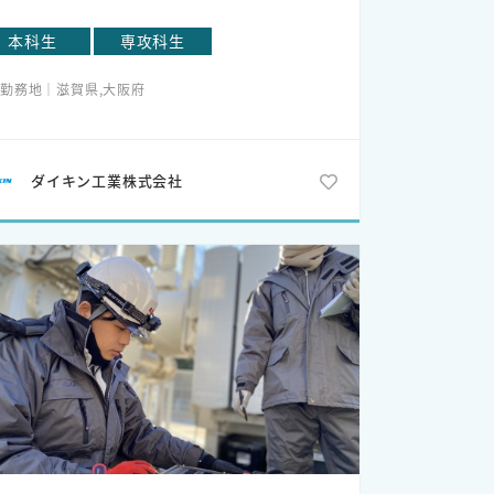
ス営業技術など、世界中のダイキンサービス技術
の育成も行っています。例えば、 世界中のサービ
製造（ものづくり）の仕事について】
本科生
専攻科生
技術者が自らのスキルと知識・ノウハウを駆使し
う付け、板金などの【技能】を磨き伝承する一方
切磋琢磨できる場として、サービス技術オリンピ
勤務地｜滋賀県,大阪府
、様々な分野の【技術】を駆使して自動化を追求
クを開催。オリンピックを通じて自信と誇りを持
、
集団となっていくことを想像してニヤニヤしてい
人ひとりを主役に部門を超えた協業を繰り広げて
(笑)
ます。
ダイキン工業株式会社
のようにダイキンはグローバルな一面も持つ企
々のやる気をエンジンとした【技能】と【技術】
で、サービス本部での仕事は世界中のダイキン社
好循環が「ダイキン生産方式（PDS）」を日々進
やお客さまからも成長させてもらえる仕事です。
させ、
ひ会社とともに自身が成長できるような職種や会
外生産拠点 への浸透も進んでいます。
選びをして下さい。それがダイキンなら嬉しいで
！
部長からのメッセージ】
イキンはグローバルに事業展開しており、人と
出会いが多い会社です。また、モノづくりを通じ
一人ひとりの成長を何よりも大切にし続ける会社
す。特に若手には多くのチャンスを与え、自ら提
し自分のやりたい事を積極的に挑戦できる環境を
意しています。「まずやってみる」という姿勢を