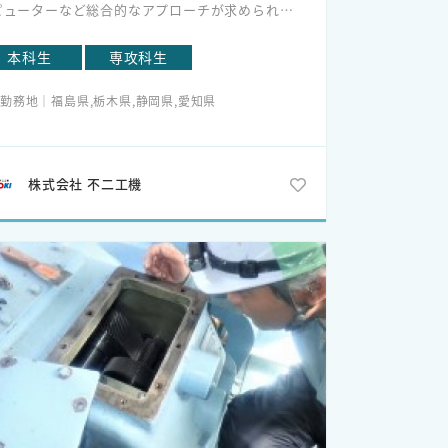
ピューターなど総合的なアプローチが求められる
仕事です。
本科生
専攻科生
技術系総合職での採用となりますので、ご希望いた
勤務地｜福島県,栃木県,静岡県,愛知県
いている職種での配属とは異なる
能性がありますので、予めご了承下さい。
東京本社以外の各グループ会社を含めた工場に配属
株式会社 不二工機
なる可能性があります。