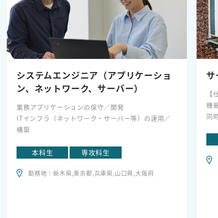
システムエンジニア（アプリケーショ
サ
ン、ネットワーク、サーバー）
【
機
業務アプリケーションの保守／開発
同
ITインフラ（ネットワーク・サーバー等）の運用／
話
構築
ー
省
本科生
専攻科生
と
て
勤務地｜栃木県,東京都,兵庫県,山口県,大阪府
故
実
【