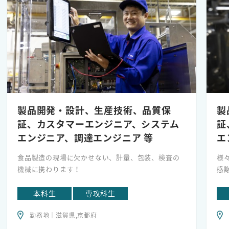
術
医用画像診断機器・医療機器の設置、保守、修理、
点検等のメンテナンス
■機器・システム導入後の技術支援、技術的な問い
合わせ対応やトレーニング、セミナーの開催
製品開発・設計、生産技術、品質保
製
証、カスタマーエンジニア、システム
証
エンジニア、調達エンジニア 等
エ
食品製造の現場に欠かせない、計量、包装、検査の
様
機械に携わります！
感
本科生
専攻科生
勤務地｜滋賀県,京都府