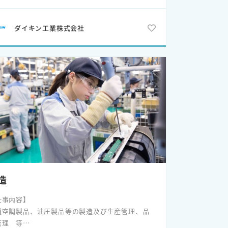
 国内外のお客様に対し、空調機のメンテナンス、
全・保守、ソリューションなどを提供する部門
ダイキン工業株式会社
 お客様のニーズを工場に届け、新製品開発に繋げ
重要な役割を担う
 お客様のお困りごとを解決する「ソリューション
業の拡大」も担う
部長からのメッセージ】
ービス本部での仕事は、お客様の元に赴き、修理
保守メンテナンス、施工試運転の指導など、お客
の依頼や困りごとを解決する仕事です。サービス
門はお客様と直接やり取りできるメーカー唯一の
門であり、「ダイキンの顔」として、自身の技術や
識が役立つことが実感できます。
ローバルでダイキンの空調事業にかかわっている
造
約9,000名います。
国で言葉や商習慣は違いますが、空調サービスの
仕事内容】
ア技術は世界共通であり、市場におけるサービス
種空調製品、油圧製品等の製造及び生産管理、品
術者やメンテナンス技術者、ヘルプデスクやサー
管理 等