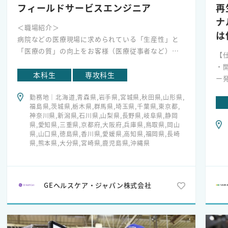
資源循環と温室効果ガス排出削減に貢献していま
重
フィールドサービスエンジニア
再
す。
る
ナ
関連部署と緊密に連携しながら、冷媒の回収や再
私
＜職場紹介＞
は
生スキームをさらに拡大するための具体的な戦略と
指
病院などの医療現場に求められている「生産性」と
計画を策定し、"空気で答えを出す会社"としての活
業
「医療の質」の向上をお客様（医療従事者など）と
【
動を推進することも、私たちのミッションの一部で
ル
一緒に実現するために、長年培ってきたテクニカル
・
す。
日
スキルにデータソリューションを融合し、より良い
本科生
専攻科生
ー
就職活動は人生の分岐点の一つであり、不安や心
好
サービスを提供しています。
・
配が多いかもしれません。しかし、多くの人に相談
最
勤務地｜北海道,青森県,岩手県,宮城県,秋田県,山形県,
ー
し、多くの意見や情報から自分自身の意志で選択
り
福島県,茨城県,栃木県,群馬県,埼玉県,千葉県,東京都,
＜業務内容＞
・
神奈川県,新潟県,石川県,山梨県,長野県,岐阜県,静岡
し、後悔のないように就職活動を楽しんでくださ
い
CT、MR、超音波診断装置などの医用画像診断装置の
県,愛知県,三重県,京都府,大阪府,兵庫県,鳥取県,岡山
ル
い。
設置、修理、点検等のメンテナンスはもちろん、お
県,山口県,徳島県,香川県,愛媛県,高知県,福岡県,長崎
県,熊本県,大分県,宮崎県,鹿児島県,沖縄県
客様のニーズをくみ取り、問題解決への提案なども
【
行います。お客様とのコミュニケーションを大切に
・
し、「何が求められているのか」「どんなことに困
暖
っているのか」ということに常に耳を傾け、お客様
・
GEヘルスケア・ジャパン株式会社
に寄り添いながら行動します。
し
・
主な業務
先
■CT、MR、超音波診断装置・麻酔器・心電計などの