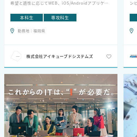
希望と適性に応じてWEB、iOS/Androidアプリケー
ン
ションの開発・改善や運用品質向上等の業務をご担
お
当頂きます。開発効率の向上や、技術力向上のため
本科生
専攻科生
の調査・研究などの活動も行います。(入社後、研修
*
勤務地｜福岡県
を通してどの分野を担当するか決定していただきま
だ
す）
可
*
株式会社アイキューブドシステムズ
に