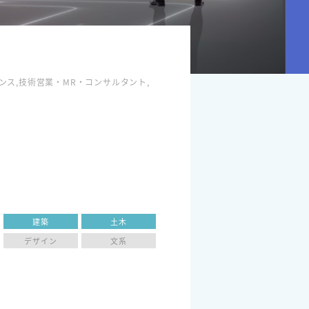
ス,技術営業・MR・コンサルタント,
建築
土木
デザイン
文系