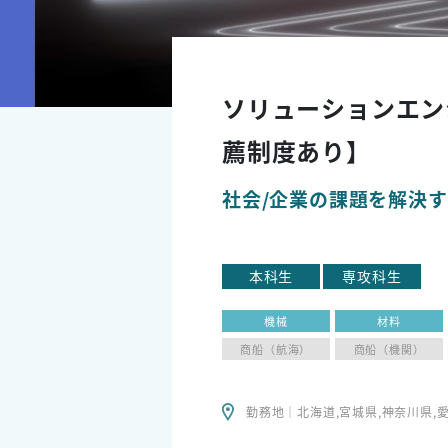
ソリューションエン
薦制度あり】
社会/企業の課題を解決
本科生
専攻科生
機械
材料
商船（航海）
商船（機関）
勤務地｜北海道,宮城県,神奈川県,愛