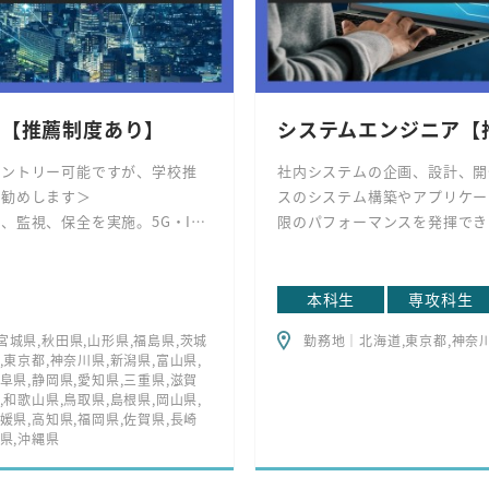
ア【推薦制度あり】
システムエンジニア【
エントリー可能ですが、学校推
社内システムの企画、設計、開
お勧めします＞
スのシステム構築やアプリケー
、監視、保全を実施。5G・IoT
限のパフォーマンスを発揮でき
立案や、通信品質向上、カバー
人々の生活に必要不可欠なライフ
本科生
専攻科生
宮城県,秋田県,山形県,福島県,茨城
勤務地｜北海道,東京都,神奈川
,東京都,神奈川県,新潟県,富山県,
阜県,静岡県,愛知県,三重県,滋賀
,和歌山県,鳥取県,島根県,岡山県,
媛県,高知県,福岡県,佐賀県,長崎
島県,沖縄県