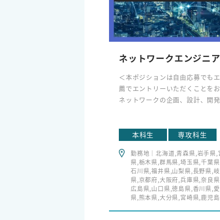
ネットワークエンジニ
＜本ポジションは自由応募でも
薦でエントリーいただくことを
ネットワークの企画、設計​、開発​
など次世代ネットワーク戦略の
エリアの広域化計画策定など、
ラインを提供しています​。
本科生
専攻科生
勤務地｜北海道,青森県,岩手県,
県,栃木県,群馬県,埼玉県,千葉県
石川県,福井県,山梨県,長野県,岐
県,京都府,大阪府,兵庫県,奈良県
広島県,山口県,徳島県,香川県,愛
県,熊本県,大分県,宮崎県,鹿児