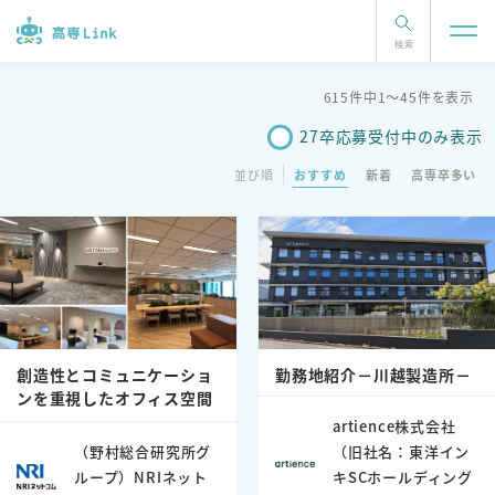
検索
615件中1〜45件を表示
27卒応募受付中のみ表示
並び順
おすすめ
新着
高専卒多い
創造性とコミュニケーショ
勤務地紹介－川越製造所－
ンを重視したオフィス空間
artience株式会社
（野村総合研究所グ
（旧社名：東洋イン
ループ）NRIネット
キSCホールディング