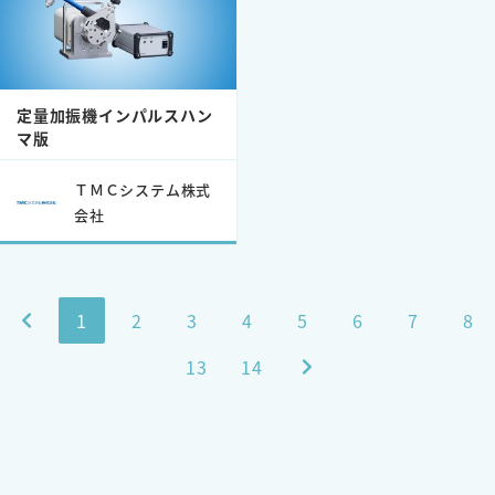
定量加振機インパルスハン
マ版
ＴＭＣシステム株式
会社
1
2
3
4
5
6
7
8
13
14