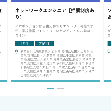
度
ネットワークエンジニア【推薦制度あ
り】
す
＜本ポジションは自由応募でもエントリー可能です
＜
し
が、学校推薦でエントリーいただくことをお勧めし
が
ます＞
ま
ネ
ネットワークの企画、設計​、開発​、監視、保全を実
法
本科生
専攻科生
ト
施。5G・IoTなど次世代ネットワーク戦略の立案
ス
様
や、通信品質向上、カバーエリアの広域化計画策定
ワ
,
勤務地｜北海道,青森県,岩手県,宮城県,秋田県,山形県,福
実
など、人々の生活に必要不可欠なライフラインを提
な
島県,茨城県,栃木県,群馬県,埼玉県,千葉県,東京都,神奈川
供しています​。
現
県,新潟県,富山県,石川県,福井県,山梨県,長野県,岐阜県,静
す
岡県,愛知県,三重県,滋賀県,京都府,大阪府,兵庫県,奈良県,
和歌山県,鳥取県,島根県,岡山県,広島県,山口県,徳島県,香
川県,愛媛県,高知県,福岡県,佐賀県,長崎県,熊本県,大分県,
宮崎県,鹿児島県,沖縄県