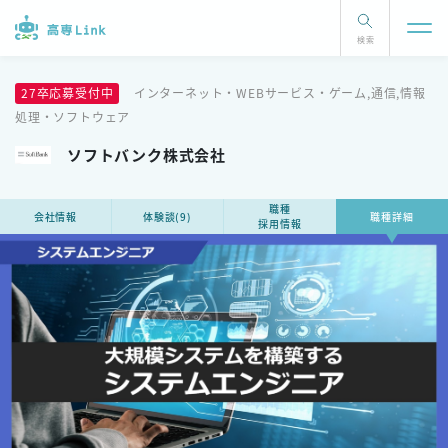
検索
27卒応募受付中
インターネット・WEBサービス・ゲーム,通信,情報
処理・ソフトウェア
ソフトバンク株式会社
職種
会社情報
体験談(9)
職種詳細
採用情報