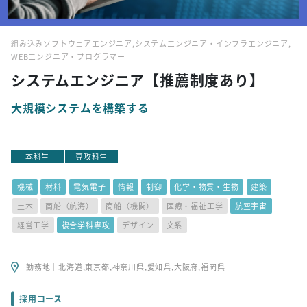
組み込みソフトウェアエンジニア,システムエンジニア・インフラエンジニア,
WEBエンジニア・プログラマー
システムエンジニア【推薦制度あり】
大規模システムを構築する
本科生
専攻科生
機械
材料
電気電子
情報
制御
化学・物質・生物
建築
土木
商船（航海）
商船（機関）
医療・福祉工学
航空宇宙
経営工学
複合学科専攻
デザイン
文系
勤務地｜北海道,東京都,神奈川県,愛知県,大阪府,福岡県
採用コース