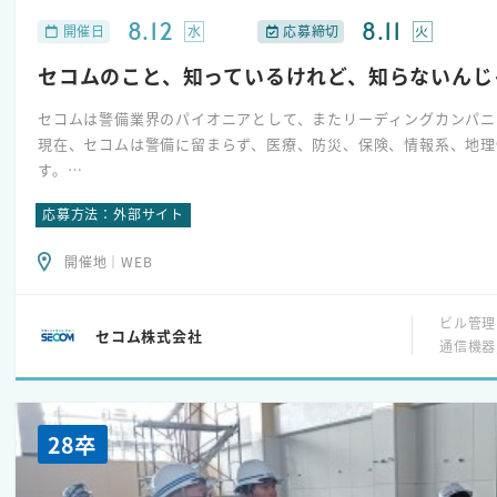
8.12
8.11
水
火
開催日
応募締切
セコムのこと、知っているけれど、知らないんじ
セコムは警備業界のパイオニアとして、またリーディングカンパ
現在、セコムは警備に留まらず、医療、防災、保険、情報系、地理
す。
今回のオープンカンパニ―は、警備業界のこと・セコムのことをま
応募方法：外部サイト
す。
この度、新設したフィールドエンジニア職の働き方についてもお聞
開催地｜WEB
後半には実際に技術部門で働く社員にお越しいただき、質問ができ
「セコムについて手軽に詳しく知りたい」という方にぴったりのプ
ビル管理
セコム株式会社
通信機器
■フィールドエンジニア職について
ご契約先にて機械警備システム、入退出システム、監視カメラ等の
保守・修理対応を行う業務となります。
高度なセキュリティ技術とネットワークインフラを活用し、お客様
28卒
“縁の下の力持ち”としてシステムの安定稼働を根幹から支える最
技術力と現場での対応を駆使し、最善の警備プランニングの提供、