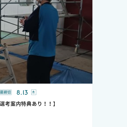
火)正午
8.13
木
募締切
期選考案内特典あり！！】