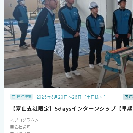
応を通じて、お客様との信頼を築いていく仕事になります。
■日程
８月１２日(水) 19時00分～20時00分予定 応募締切 8月11日(
■内容（予定）
1．業界・会社概要紹介
2．新設した「フィールドエンジニア職」の働き方について
3．社員座談会
※WEB会議ツールはZoomを使用します。
2026年8月20日～26日（土日除く）
開催時期
応
【富山支社限定】5daysインターンシップ【早
＜プログラム＞
■会社説明