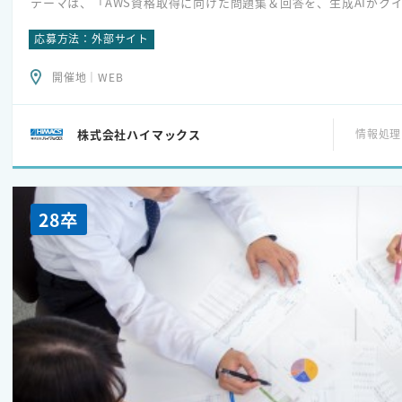
テーマは、「AWS資格取得に向けた問題集＆回答を、生成AIがク
応募方法：外部サイト
＜実習できること＞
・Webアプリの画面設計
開催地｜WEB
・生成AIに渡すプロンプトの作り方を学ぶ
・簡易的なアプリ開発体験
株式会社ハイマックス
情報処理
＜活用技術＞
Next.js（Webアプリケーション開発用フレームワーク）
Amazon Web Service（クラウド技術）
28卒
※内容は変更する可能性がございますので、その際は別途ご案内い