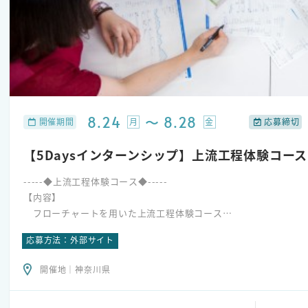
8.24
〜
8.28
月
金
開催期間
応募締切
【5Daysインターンシップ】上流工程体験コース
-----◆上流工程体験コース◆-----
【内容】
フローチャートを用いた上流工程体験コース
応募方法：外部サイト
要件定義、フローチャート作成など、上流工程を体験できます。
開催地｜神奈川県
【プログラム】※システム開発は行いません
・インターンシップ生として成長を促すワーク
・SEとして必要な基礎スキル、業界理解を深めるワークなど