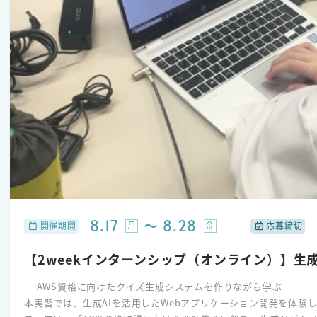
8.17
〜
8.28
月
金
開催期間
応募締切
【2weekインターンシップ（オンライン）】生成
― AWS資格に向けたクイズ生成システムを作りながら学ぶ ―
本実習では、生成AIを活用したWebアプリケーション開発を体験