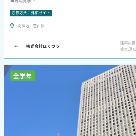
■現場見学
■実機演習
応募方法：外部サイト
■フィードバック など
※内容は変更になる可能性があります。
開催地｜富山県
建築設備
株式会社ほくつう
機器,通
全学年