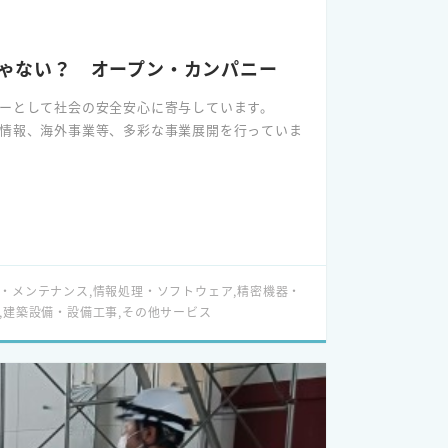
ゃない？ オープン・カンパニー
ニーとして社会の安全安心に寄与しています。
情報、海外事業等、多彩な事業展開を行っていま
るっと1時間でお伝えするオンラインセミナーで
きいただきます。
る座談会もあります！
ログラムです。
・メンテナンス,情報処理・ソフトウェア,精密機器・
,建築設備・設備工事,その他サービス
導入支援からシステムの機能維持のための点検・
に「安全・安心」を届ける技術集団です。
前線のプロフェッショナル。
トラブルの未然防止や障害発生時の迅速な復旧対