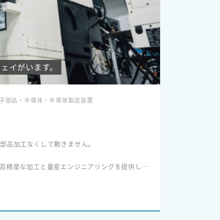
・ダム監視システム、道路の交通情報表示システ
ディングカンパニーとして実績を重ね、現在は関
ジェイがいます。
を目指し、社員全員が元気に働けるための環境作
電子部品・半導体・半導体製造装置
るよう努めています。
部品加工なくして動きません。
高精度な加工と量産エンジニアリングを提供して
産工場を支える“当たり前”として選ばれている証