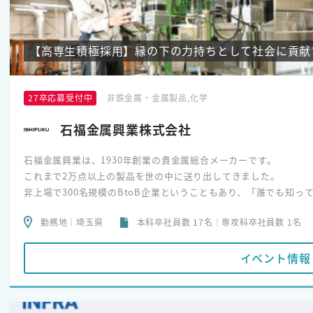
【高専生積極採用】縁の下の力持ちとして社会に貢献
27卒応募受付中
非鉄金属・金属製品,化学
石福金属興業株式会社
石福金属興業は、1930年創業の貴金属総合メーカーです。
これまで2万点以上の製品を世の中に送り出してきました。
非上場で300名規模のBtoB企業ということもあり、「誰でも知っ
しかし、100年近い歴史の中で培ってきた高い技術力と品質、確
勤務地｜埼玉県
本科卒社員数 17名｜専攻科卒社員数 1名
開発・製造拠点は埼玉１拠点に集約しており、腰を据えて働ける環
イベント情報