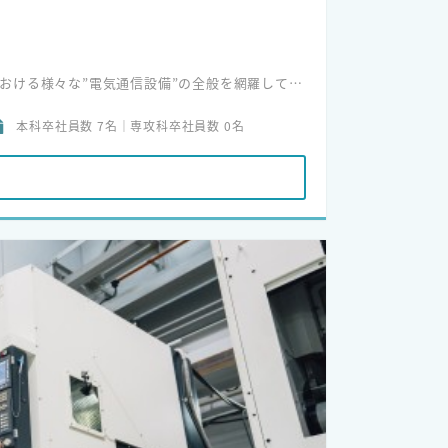
活における様々な”電気通信設備”の全般を網羅してい
本科卒社員数 7名｜専攻科卒社員数 0名
活用した救急車の指令システムもそうです。
でありたい、みなさんの暮らしを情報通信技術で
す。
いう利点を活かし、全国でも有数の総合情報通信
ンをご提案をする事で、多くの信頼を頂いていま
良企業という事もあり、創立以来、健全な財務状
あらゆるビジネスシーンを快適にし、お客様の多