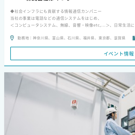
◆社会インフラにも貢献する情報通信カンパニー
当社の事業は電話などの通信システムをはじめ、
＜コンピュータシステム、無線、音響・映像etc,...＞、日常生
ます。
勤務地｜神奈川県、富山県、石川県、福井県、東京都、滋賀県
例えば、大学の自動火災報知設備や病院のナースコール、GPSを
◆「アナタのミカタ」をテーマに
イベント情報
お客様のお困りごとがあったときに真っ先にあたまに浮かぶだれか
支える“アナタのミカタ”であることをお約束する会社がほくつうで
国内外の様々な主要メーカーと提携している『マルチベンダー』と
カンパニーとしてお客様のお困りごとに対して最適なソリューショ
す。
そのため、取引先のほとんどが国・地方自治体、公共機関、大手優
態を維持し続けています。
◆最新の情報通信機器を活用！
様々なシステムを組み合わせることで、企業や学校、医療現場など
様なお困りごとへの最適解を提供しています。