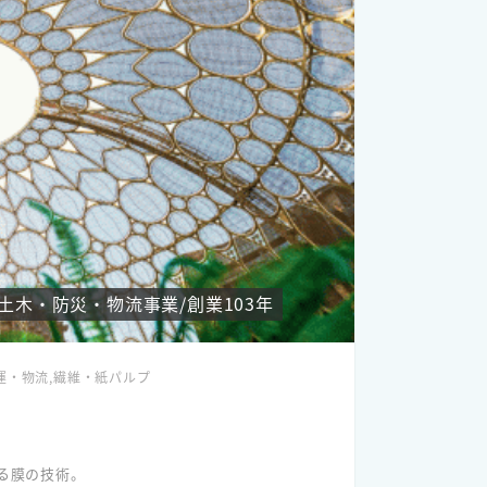
木・防災・物流事業/創業103年
運・物流,繊維・紙パルプ
る膜の技術。