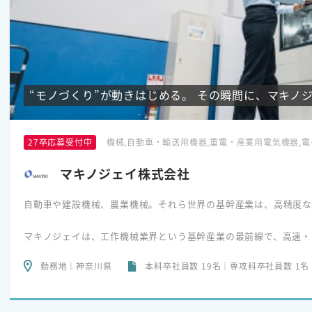
また、大規模な工事も数多く手掛け、防災行政無線システムや河川
ムなど社会インフラの整備にも当社の技術は活かされています。
◆関東・関西へ事業領域拡大！
1950年の創業以来、情報通信システムの分野における北陸のリー
東地区・関西地区においても事業領域を拡大しています。
“モノづくり”が動きはじめる。 その瞬間に、マキノ
◆多様なワークライフバランスを実現！
最近の働き方改革の動き以前から、より良いワークライフバランス
27卒応募受付中
機械,自動車・輸送用機器,重電・産業用電気機器,
りに積極的に取り組んでいます。
また、そうする事でお客様に対しても、良質なサービスが提供でき
マキノジェイ株式会社
自動車や建設機械、農業機械。それら世界の基幹産業は、高精度な
マキノジェイは、工作機械業界という基幹産業の最前線で、高速・
きました。
勤務地｜神奈川県
本科卒社員数 19名｜専攻科卒社員数 1名
実は、売上の8割以上が海外のお客様。私たちの技術が、世界の量
です。