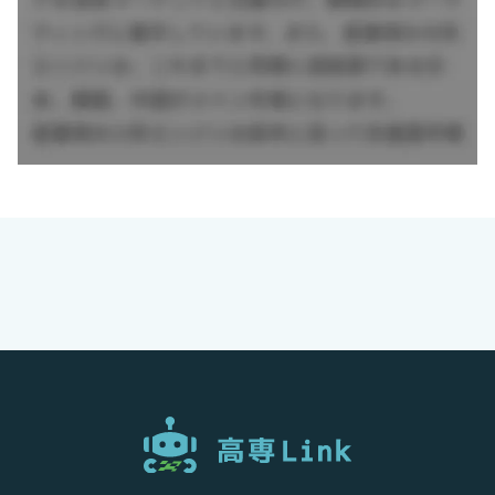
結させ、その総合力で顧客に最適なソリューションを提供する
『Webのプロフェッショナル集団』です。
総合職からスタートし、基礎的な能力を身に付けた上で、自ら
の目標を決め、様々な分野の専門職・上級専門職へとステップ
アップしていきます。
・システムエンジニア／アプリケーションエンジニア
・ネットワークエンジニア／データベースエンジニア
・システムアーキテクト／ITストラテジスト／プロジェクトマ
ネージャー
・Webデザイナー／Webディレクター／Webプロデューサー
／アートディレクター
・Webコンサルタント・アナリスト／Web戦略立案、企画
＜NRIネットコム 社員の成長ストーリー＞
・総合職（入社1～2年目）
Webのプロフェッショナルになるための基礎知識や技術を習