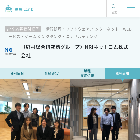
検索
27卒応募受付終了
情報処理・ソフトウェア,インターネット・WEB
サービス・ゲーム,シンクタンク・コンサルティング
（野村総合研究所グループ）NRIネットコム株式
会社
職種
会社情報
体験談(1)
職種詳細
採用情報