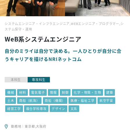
システムエンジニア・インフラエンジニア,WEBエンジニア・プログラマー,シ
ステム保守・運用
WeB系システムエンジニア
自分のミライは自分で決める。一人ひとりが自分に合
うキャリアを描けるNRIネットコム
本科生
専攻科生
機械
材料
電気電子
情報
制御
化学・物質・生物
建築
土木
商船（航海）
商船（機関）
医療・福祉工学
航空宇宙
経営工学
複合学科専攻
デザイン
文系
勤務地｜東京都,大阪府