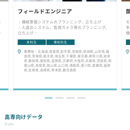
フィールドエンジニア
撃
・機械警備システムのプランニング、立ち上げ
セ
・入退出システム、監視カメラ等のプランニング、
多
な
立ち上げ
機
宅
・顧客対応（打ち合わせ、障害発生時の原因、対策
で
本科生
専攻科生
の説明など）
る
・障害、故障発生時のトラブルシューティング・修
ど
勤務地｜北海道,青森県,岩手県,宮城県,秋田県,山形県,福
以
理対応
造
島県,茨城県,栃木県,埼玉県,千葉県,東京都,神奈川県,岐阜
。
・機械警備システムの機能維持のための定期点検、
さ
県,静岡県,愛知県,滋賀県,京都府,大阪府,兵庫県,奈良県,和
応
メンテナンス業務
こ
歌山県,鳥取県,岡山県,山口県,徳島県,香川県,愛媛県,福岡
県,佐賀県,長崎県,熊本県,鹿児島県
自
リ
テ
ペ
す
ー
な
器
、
高専向けデータ
対
Data
エ