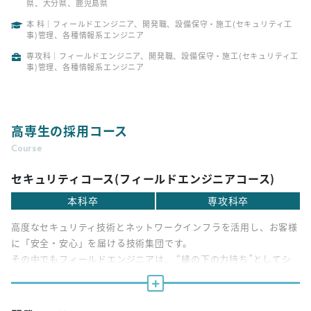
県、大分県、鹿児島県
本 科｜フィールドエンジニア、開発職、設備保守・施工(セキュリティ工
事)管理、各種情報系エンジニア
専攻科｜フィールドエンジニア、開発職、設備保守・施工(セキュリティ工
事)管理、各種情報系エンジニア
高専生の採用コース
Course
セキュリティコース(フィールドエンジニアコース)
本科卒
専攻科卒
高度なセキュリティ技術とネットワークインフラを活用し、お客様
に「安全・安心」を届ける技術集団です。
その中でもフィールドエンジニアは、 “縁の下の力持ち”としてシ
ステムの安定稼働を根幹から支える最前線のプロフェッショナル。
技術力と現場での対応を駆使し、最善の警備プランニングの提供、
トラブルの未然防止や障害発生時の迅速な復旧対応を通じて、お客