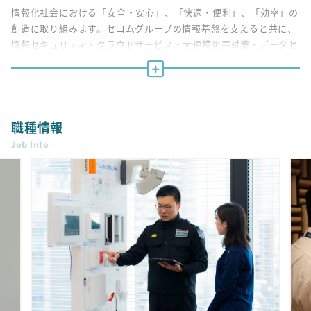
情報化社会における「安全・安心」、「快適・便利」、「効率」の
創造に取り組みます。セコムグループの情報基盤を支えると共に、
情報セキュリティ・クラウドサービス・大規模災害対策・データセ
ンターなど、セコムならではのサービスの企画、構築、運用をして
いきます。
※入社後は「セコムトラストシステムズ（株）」に出向となりま
す。
職種情報
Job Info