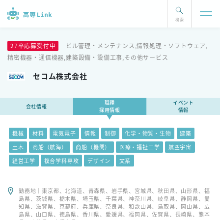
検索
27卒応募受付中
ビル管理・メンテナンス,情報処理・ソフトウェア,
精密機器・通信機器,建築設備・設備工事,その他サービス
セコム株式会社
職種
イベント
会社情報
採用情報
情報
機械
材料
電気電子
情報
制御
化学・物質・生物
建築
土木
商船（航海）
商船（機関）
医療・福祉工学
航空宇宙
経営工学
複合学科専攻
デザイン
文系
勤務地｜東京都、北海道、青森県、岩手県、宮城県、秋田県、山形県、福
島県、茨城県、栃木県、埼玉県、千葉県、神奈川県、岐阜県、静岡県、愛
知県、滋賀県、京都府、兵庫県、奈良県、和歌山県、鳥取県、岡山県、広
島県、山口県、徳島県、香川県、愛媛県、福岡県、佐賀県、長崎県、熊本