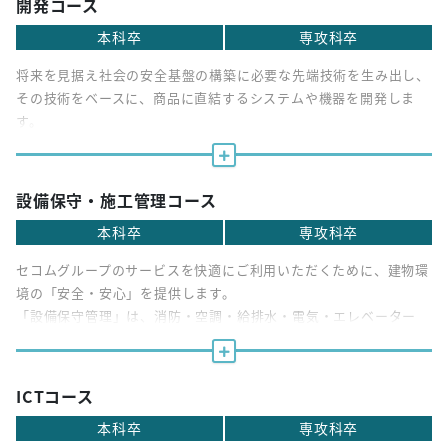
開発コース
様との信頼を築いていく仕事になります。
本科卒
専攻科卒
将来を見据え社会の安全基盤の構築に必要な先端技術を生み出し、
その技術をベースに、商品に直結するシステムや機器を開発しま
す。
設備保守・施工管理コース
本科卒
専攻科卒
セコムグループのサービスを快適にご利用いただくために、建物環
境の「安全・安心」を提供します。
「設備保守管理」は、消防・空調・給排水・電気・エレベーター
等、あらゆる建物設備の点検・メンテナンスや改修・更新の企画や
ご提案を担当します。
「施工管理」は、セキュリティシステムの設置に関する施工管理、
ICTコース
完成検査を行います。
本科卒
専攻科卒