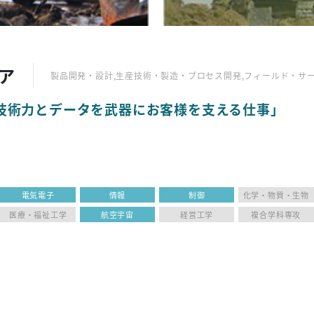
ア
製品開発・設計,生産技術・製造・プロセス開発,フィールド・サ
技術力とデータを武器にお客様を支える仕事」
電気電子
情報
制御
化学・物質・生物
医療・福祉工学
航空宇宙
経営工学
複合学科専攻