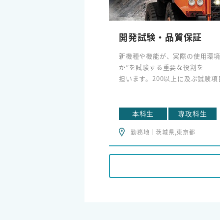
開発試験・品質保証
新機種や機能が、実際の使用環境
か”を試験する重要な役割を
担います。200以上に及ぶ試験
機械を操縦し、データを解析
しながら、製品全体の開発に携
です。現場のリアルとエンジニア
本科生
専攻科生
の知識を融合させて、世界に誇
勤務地｜茨城県,東京都
挑戦が待っています。