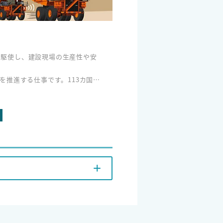
技術を駆使し、建設現場の生産性や安
を推進する仕事です。113カ国、
測・保守や自動運転を実現し、
内
ぐデジタル基盤を構築し、働き
、
果たします。