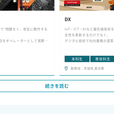
DX
で“問題なく、安全に動作する
IoT・ICT・AIなど最先端
全性を革新するだけでなく、
項目をオペレーターとして実際に
デジタル技術で社内業務の変革
約30万台の建設機械から稼働
わることができる魅力的な仕事
データを収集し、機械の故障予
現場をスマート化する一方、社
本科生
専攻科生
れる製品を自らの手で創り上げる
の設計・生産・サービスをつな
勤務地｜茨城県,東京都
方そのものを変えていくことで
業界をリードする重要な役割を