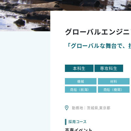
グローバルエンジニ
「グローバルな舞台で、
本科生
専攻科生
機械
材料
商船（航海）
商船（機関）
勤務地｜茨城県,東京都
採用コース
高専イベント