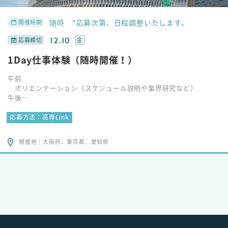
随時 *応募次第、日程調整いたします。
開催時期
12.10
金
応募締切
1Day仕事体験（随時開催！）
午前
オリエンテーション（スケジュール説明や業界研究など）
午後
現場見学
応募方法：高専Link
全日10：00～16：00まで
開催地｜大阪府、東京都、愛知県