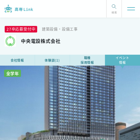
検索
27卒応募受付中
建築設備・設備工事
中央電設株式会社
職種
イベント
会社情報
体験談(1)
採用情報
情報
全学年