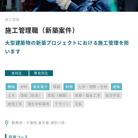
施工管理
施工管理職（新築案件）
大型建築物の新築プロジェクトにおける施工管理を担
います
本科生
専攻科生
機械
材料
電気電子
情報
制御
化学・物質・生物
建築
土木
商船（航海）
商船（機関）
医療・福祉工学
航空宇宙
経営工学
複合学科専攻
デザイン
文系
勤務地｜千葉県,東京都,神奈川県
採用コース