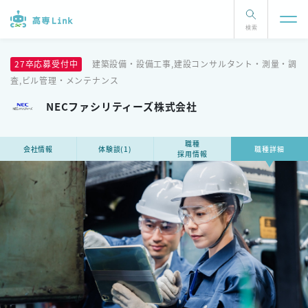
検索
27卒応募受付中
建築設備・設備工事,建設コンサルタント・測量・調
査,ビル管理・メンテナンス
NECファシリティーズ株式会社
職種
会社情報
体験談(1)
職種詳細
採用情報