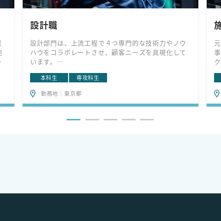
設計職
棄
設計部門は、上流工程で４つ専門的な技術力やノウ
元
地
ハウをコラボレートさせ、顧客ニーズを具現化して
事
合
います。
ク
「意匠設計」配置、平面、断面等の計画やデザイン
ラ
本科生
専攻科生
求
を行い、建物の総合的な設計を行う。
レ
染
「構造設計」骨格となる柱、梁、基礎について、構
与
勤務地｜東京都
業
造計算により建物の安全性の検証を行う。
値
「設備設計」事務所や工場棟に必要な冷熱源や空調
ジ
等の機械設備システムの設計を行う。
流
「電気設計」電気の受変電や機械の動力、配線経
路、機器の仕様、照明などの電気システムの設計を
行う。