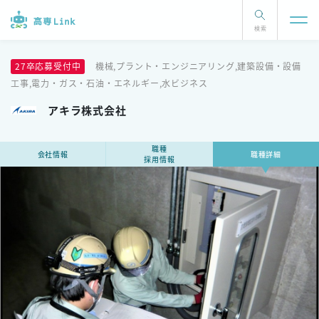
検索
27卒応募受付中
機械,プラント・エンジニアリング,建築設備・設備
工事,電力・ガス・石油・エネルギー,水ビジネス
アキラ株式会社
職種
会社情報
職種詳細
採用情報