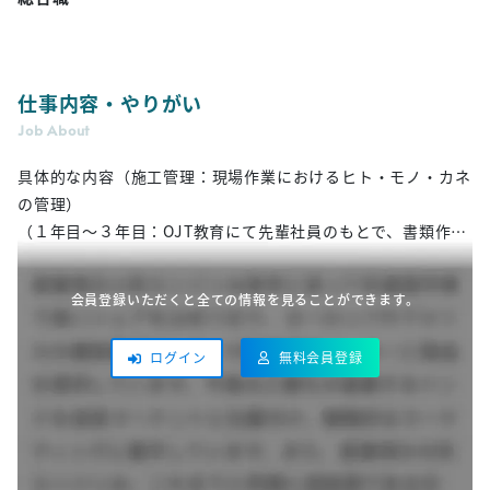
仕事内容・やりがい
Job About
具体的な内容（施工管理：現場作業におけるヒト・モノ・カネ
の管理）
（１年目～３年目：OJT教育にて先輩社員のもとで、書類作成
や現場作業等を学んでいただきます）
「原価管理」： 施工計画時の予算と実際の原価の相違を把
会員登録いただくと全ての情報を見ることができます。
握、管理
「工程管理」： 作業工程・人員・重機の手配等の管理
無料会員登録
ログイン
「品質管理」： 資材の強度などを管理する
「安全管理」： 安全に工事を完成させるための管理
公共事業に携わるので社会貢献性が高く、機械・電気両方の分
野でプロフェッショナルを目指せます。