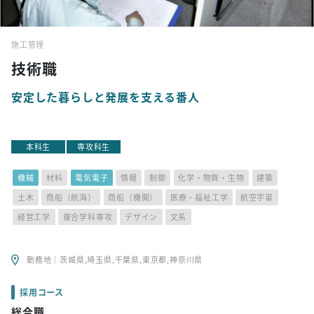
施工管理
技術職
安定した暮らしと発展を支える番人
本科生
専攻科生
機械
材料
電気電子
情報
制御
化学・物質・生物
建築
土木
商船（航海）
商船（機関）
医療・福祉工学
航空宇宙
経営工学
複合学科専攻
デザイン
文系
勤務地｜茨城県,埼玉県,千葉県,東京都,神奈川県
採用コース
総合職