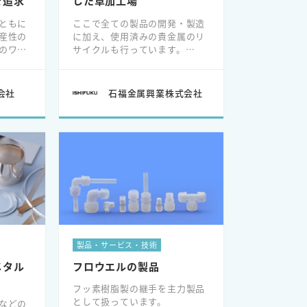
を追求
した草加工場
ともに
ここで全ての製品の開発・製造
産性の
に加え、使用済みの貴金属のリ
のワー
サイクルも行っています。
井沢リ
所在地は、埼玉県の南東部に位
3年7月
置する草加市です。
最寄駅周辺は飲食店も多く、都
会社
石福金属興業株式会社
心へは30分圏内の好立地です。
製品・サービス・技術
メタル
フロウエルの製品
フッ素樹脂製の継手を主力製品
として扱っています。
などの