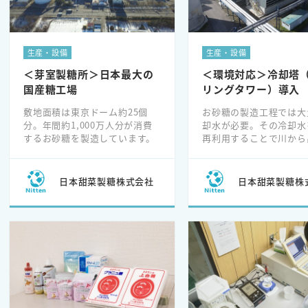
生産・設備
生産・設備
＜芽室製糖所＞日本最大の
＜環境対応＞冷却塔
国産糖工場
リングタワー）導入
敷地面積は東京ドーム約25個
お砂糖の製造工程では大
分。年間約1,000万人分が消費
却水が必要。その冷却水
するお砂糖を製造しています。
再利用することで川から
の量削減を図っています。
年度実績は15%の削減
（2013年比）。
日本甜菜製糖株式会社
日本甜菜製糖株