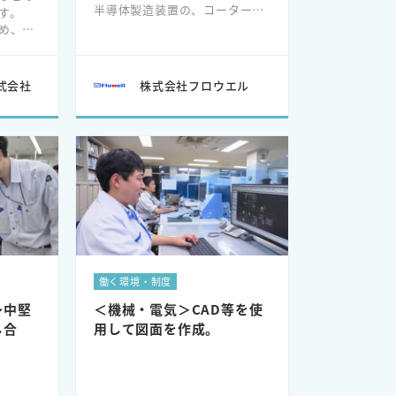
半導体製造装置の、コーターデ
す。
ベロッパーや半導体洗浄装置等
め、工
に組み込まれます。
形状に
主力製品：https://youtu.be/e
niFJY2fN6o
装置、
式会社
株式会社フロウエル
造装
働く環境・制度
～中堅
＜機械・電気＞CAD等を使
し合
用して図面を作成。