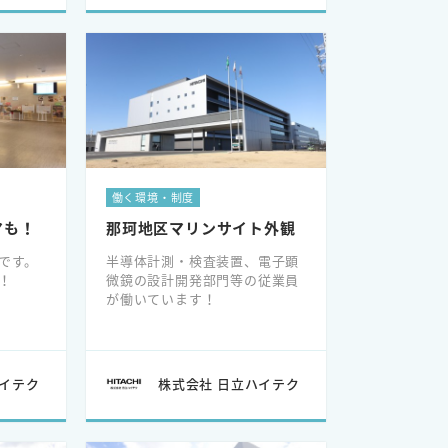
働く環境・制度
マも！
那珂地区マリンサイト外観
です。
半導体計測・検査装置、電子顕
！
微鏡の設計開発部門等の従業員
が働いています！
ハイテク
株式会社 日立ハイテク