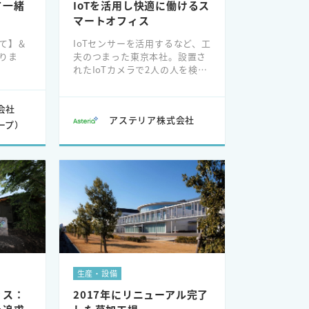
て一緒
IoTを活用し快適に働けるス
マートオフィス
て】＆
IoTセンサーを活用するなど、工
りま
夫のつまった東京本社。設置さ
れたIoTカメラで2人の人を検知
すると、ワインセラーが自動的
に解錠される「社長のおごりワ
会社
イン」は社員に大人気。
アステリア株式会社
ープ）
器の製
生産・設備
ィス：
2017年にリニューアル完了