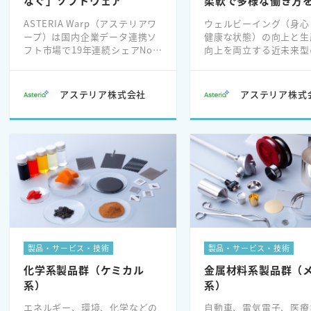
なぐ」ソフトウェア
柔軟で多様な働き方
ASTERIA Warp（アステリアワ
ウェルビーイング（身心
ープ）は国内企業データ連携ソ
健康な状態）の向上と生
フト市場で19年連続シェアNo.1
向上を両立する近未来型
※テクノ・システム・リサーチ
クスペースとして、「軽
「2025年ソフトウェアマーケテ
ゾートオフィス」を202
ィング総覧 EAI/ESB 市場
にオープン。
アステリア株式会社
アステリア株式
編」
製品・サービス・技術
製品・サービス・技術
化学系製品群（ケミカル
金属材料系製品群（
系）
系）
エネルギー、環境、化学などの
自動車、電気電子、医療