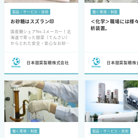
製品・サービス・技術
働く環境・制度
お砂糖はスズラン印
＜化学＞職場には様
析装置。
国産糖シェアNo.1メーカー！北
海道で育った甜菜（てんさい）
からとれた安全・安心なお砂糖
を全国にお届けします。
日本甜菜製糖株式会社
日本甜菜製糖株
働く環境・制度
製品・サービス・技術