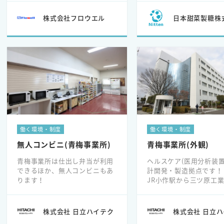
給休暇取得率90％以上、産育休
制度（男女）、看護休業制度、
株式会社フロウエル
日本甜菜製糖株
各種自己啓発支援制度、新入社
員研修等
働く環境・制度
働く環境・制度
無人コンビニ(青梅事業所)
青梅事業所(外観)
青梅事業所は仕出し弁当が利用
ヘルスケア(医用分析装置
できるほか、無人コンビニもあ
計開発・製造拠点です！
ります！
JR小作駅から三ツ原工
ス停下車後すぐの所に位
います。
株式会社 日立ハイテク
株式会社 日立