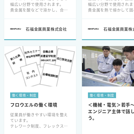
幅広い分野で使用されます。
幅広い分野で使用されま
貴金属を酸などで溶かし、合成
貴金属を熱で熔かして固
や形状制御等を経て調整しま
作機械等を用いて様々な
す。
加工します。
（用途例）燃料電池用触媒、殺
（用途例）エンジン点火
石福金属興業株式会社
石福金属興業株
菌消臭成分生成、ガスセンサー
温度センサー、半導体製
など
置、歯科治療など
働く環境・制度
働く環境・制度
フロウエルの働く環境
＜機械・電気＞若手
エンジニア主体で話
従業員が働きやすい環境を整え
う。
ています。
テレワーク制度、フレックスタ
イム制度、完全週休2日制、有