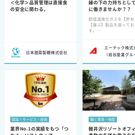
＜化学＞品質管理は直接食
縁の下の力持ちとし
の安全に関わる。
に働きませんか？？
超低温液化ガスを【貯め
【運ぶ】製品を扱ってお
す。
具体的には…
➀ガス貯槽（CE）
②ガスローリ
エーテック株式
日本甜菜製糖株式会社
③真空断熱配管
（岩谷産業グル
④宇宙・航空関連ガス機
作
など、他にも多数
製品・サービス・技術
働く環境・制度
業界No.1の実績をもつ「つ
軽井沢リゾートオフ