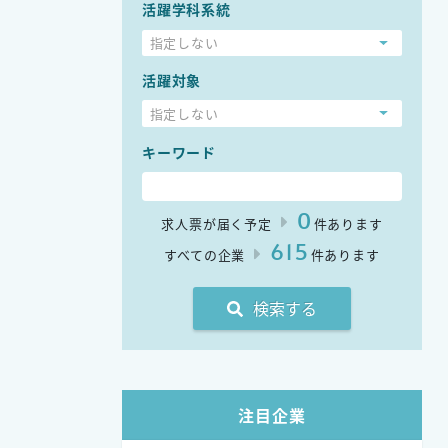
活躍学科系統
指定しない
活躍対象
指定しない
キーワード
0
求人票が届く予定
件あります
615
すべての企業
件あります
検索する
注目企業