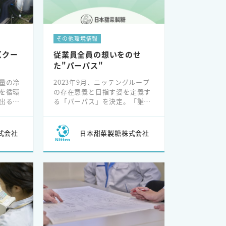
その他環境情報
（クー
従業員全員の想いをのせ
た"パーパス"
量の冷
2023年9月、ニッテングループ
を循環
の存在意義と目指す姿を定義す
出る水
る「パーパス」を決定。「誰も
2024
置いていかない」という姿勢の
に成功
もと従業員の想いを聞き取り、
言葉にまとめました。
式会社
日本甜菜製糖株式会社