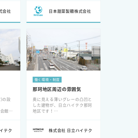
式会社
日本甜菜製糖株式会社
働く環境・制度
那珂地区周辺の雰囲気
)の設
奥に見える薄いグレーの凸凹と
した建物が、日立ハイテク那珂
業会館バ
地区です！
置して
国道6号線という幹線道路沿い
に位置しています。
ハイテク
株式会社 日立ハイテク