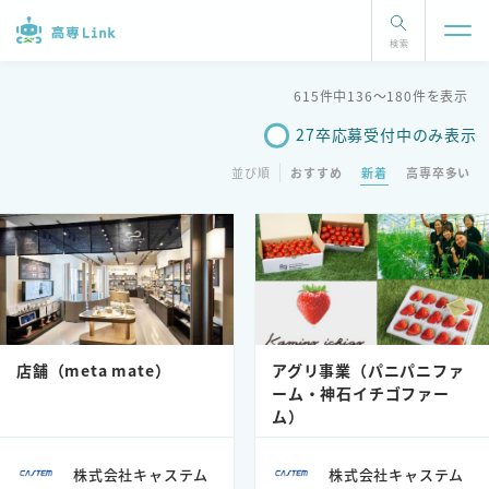
検索
615件中136〜180件を表示
27卒応募受付中のみ表示
並び順
おすすめ
新着
高専卒多い
店舗（meta mate）
アグリ事業（パニパニファ
ーム・神石イチゴファー
ム）
株式会社キャステム
株式会社キャステム